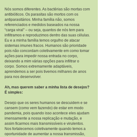
Nós somos diferentes. As bactérias são mortas com
antibióticos. Os parasitas são mortos com os
antiparasitários. Minha família não, somos
referenciados e medidos baseados na nossa
“carga viral” – ou seja, quantos de nós tem para
infiltramos e reproduzimos dentro das suas células.
Eu e a minha família temos orgulho de atacar
sistemas imunes fracos. Humanos são prioridade
pois não concordam coletivamente em como tomar
ações para impedir nossa entrada no corpo,
deixando a mim várias opções para infiltrar o
corpo. Somos extremamente adaptáveis,
aprendemos a ser pois tivemos milhares de anos
para nos desenvolver.
Ah, mas querem saber a minha lista de desejos?
É simples:
Desejo que os seres humanos se descuidem e se
cansem (como vem fazendo) de estar em modo
pandemia, pois quando isso acontece eles ajudam
imensamente a nossa replicação e mutação, e
assim ficarmos mais transmissíveis e virulentos.
Nos fortalecemos coletivamente quando temos a
oportunidade de aumentar a nossa transmissão,