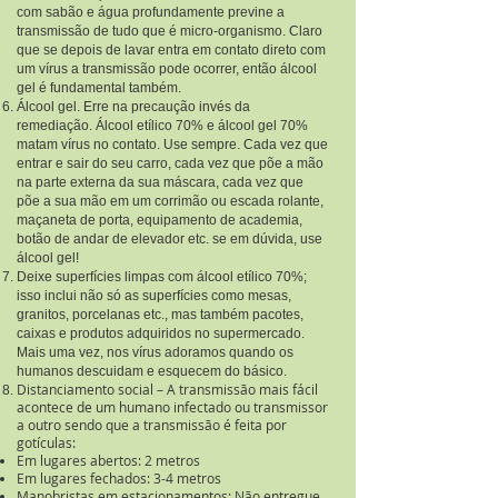
com sabão e água profundamente previne a
transmissão de tudo que é micro-organismo. Claro
que se depois de lavar entra em contato direto com
um vírus a transmissão pode ocorrer, então álcool
gel é fundamental também.
Álcool gel. Erre na precaução invés da
remediação. Álcool etílico 70% e álcool gel 70%
matam vírus no contato. Use sempre. Cada vez que
entrar e sair do seu carro, cada vez que põe a mão
na parte externa da sua máscara, cada vez que
põe a sua mão em um corrimão ou escada rolante,
maçaneta de porta, equipamento de academia,
botão de andar de elevador etc. se em dúvida, use
álcool gel!
Deixe superfícies limpas com álcool etílico 70%;
isso inclui não só as superfícies como mesas,
granitos, porcelanas etc., mas também pacotes,
caixas e produtos adquiridos no supermercado.
Mais uma vez, nos vírus adoramos quando os
humanos descuidam e esquecem do básico.
Distanciamento social – A transmissão mais fácil
acontece de um humano infectado ou transmissor
a outro sendo que a transmissão é feita por
gotículas:
Em lugares abertos: 2 metros
Em lugares fechados: 3-4 metros
Manobristas em estacionamentos: Não entregue