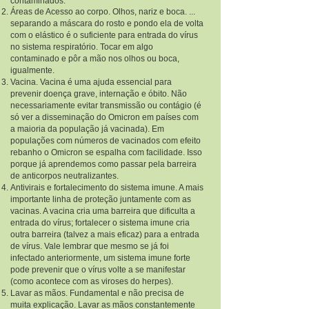
contaminados.
Áreas de Acesso ao corpo. Olhos, nariz e boca. ...
separando a máscara do rosto e pondo ela de volta
com o elástico é o suficiente para entrada do vírus
no sistema respiratório. Tocar em algo
contaminado e pôr a mão nos olhos ou boca,
igualmente.
Vacina. Vacina é uma ajuda essencial para
prevenir doença grave, internação e óbito. Não
necessariamente evitar transmissão ou contágio (é
só ver a disseminação do Omicron em países com
a maioria da população já vacinada). Em
populações com números de vacinados com efeito
rebanho o Omicron se espalha com facilidade. Isso
porque já aprendemos como passar pela barreira
de anticorpos neutralizantes.
Antivirais e fortalecimento do sistema imune. A mais
importante linha de proteção juntamente com as
vacinas. A vacina cria uma barreira que dificulta a
entrada do vírus; fortalecer o sistema imune cria
outra barreira (talvez a mais eficaz) para a entrada
de vírus. Vale lembrar que mesmo se já foi
infectado anteriormente, um sistema imune forte
pode prevenir que o vírus volte a se manifestar
(como acontece com as viroses do herpes).
Lavar as mãos. Fundamental e não precisa de
muita explicação. Lavar as mãos constantemente