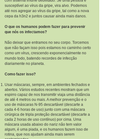
com sistema imune debilitado. Se uma pessoa e
susceptível ao vírus da gripe, vira alvo. Podemos
até nos agregar ao vírus da gripe, tal como a nova
cepa da h3n2 e juntos causar ainda mais danos.
O que os humanos podem fazer para prevenir
que nós os infectamos?
Não deixar que entramos no seu corpo. Torcemos
que não façam isso pois estamos no caminho certo
como um vírus, crescendo exponencialmente no
mundo todo, batendo recordes de infecção
diariamente no planeta.
Como fazer isso?
Usar máscaras, sempre, em ambientes fechados e
abertos. Vários estudos recentes mostram que um
espirro capaz de nos transmitir viaja uma distância
de até 4 metros ou mais. A melhor prevenção e o
uso de máscaras N-95 descartável (descarte a
cada 4-6 horas de uso) junto com uma máscara
cirúrgica de tripla proteção descartável (descarte a
cada 2 horas de uso contínuo) por cima. Uma
máscara usada abaixo do nariz não tem valor
algum, é uma piada, e os humanos fazem isso de
rotina, que nos ajudam ainda mais serem