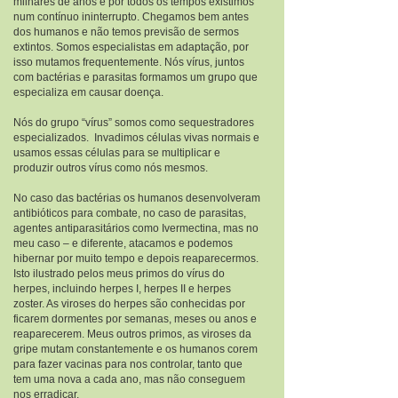
milhares de anos e por todos os tempos existimos
num contínuo ininterrupto. Chegamos bem antes
dos humanos e não temos previsão de sermos
extintos. Somos especialistas em adaptação, por
isso mutamos frequentemente. Nós vírus, juntos
com bactérias e parasitas formamos um grupo que
especializa em causar doença.
Nós do grupo “vírus” somos como sequestradores
especializados. Invadimos células vivas normais e
usamos essas células para se multiplicar e
produzir outros vírus como nós mesmos.
No caso das bactérias os humanos desenvolveram
antibióticos para combate, no caso de parasitas,
agentes antiparasitários como Ivermectina, mas no
meu caso – e diferente, atacamos e podemos
hibernar por muito tempo e depois reaparecermos.
Isto ilustrado pelos meus primos do vírus do
herpes, incluindo herpes I, herpes II e herpes
zoster. As viroses do herpes são conhecidas por
ficarem dormentes por semanas, meses ou anos e
reaparecerem. Meus outros primos, as viroses da
gripe mutam constantemente e os humanos corem
para fazer vacinas para nos controlar, tanto que
tem uma nova a cada ano, mas não conseguem
nos erradicar.