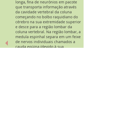
longa, fina de neurónios em pacote
que transporta informação através
da cavidade vertebral da coluna
começando no bolbo raquidiano do
cérebro na sua extremidade superior
e desce para a região lombar da
coluna vertebral. Na região lombar, a
medula espinhal separa em um feixe
de nervos individuais chamados a
cauda eqüina (devido à sua
semelhança com um rabo de cavalo)
que continua inferiormente ao sacro
e cóccix. A substância branca das
funções da medula espinhal como o
principal conduta de sinais nervosos
para o corpo a partir do cérebro. A
matéria cinzenta da medula espinal
integra reflexos a estímulos.
Nervos
são feixes de axónios no sistema
nervoso periférico, que atuam como
estradas automatizadas da informação